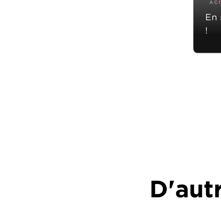
AC
En 
!
D'autr