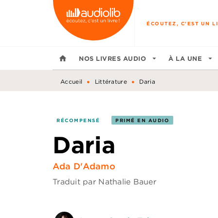
MENU
RECHERCHE
CONTENU
ÉCOUTEZ, C'EST UN LI
home
NOS LIVRES AUDIO
arrow_drop_down
À LA UNE
arrow_drop_down
•
•
Accueil
Littérature
Daria
RÉCOMPENSÉ
PRIMÉ EN AUDIO
Daria
Ada D'Adamo
Traduit par
Nathalie Bauer