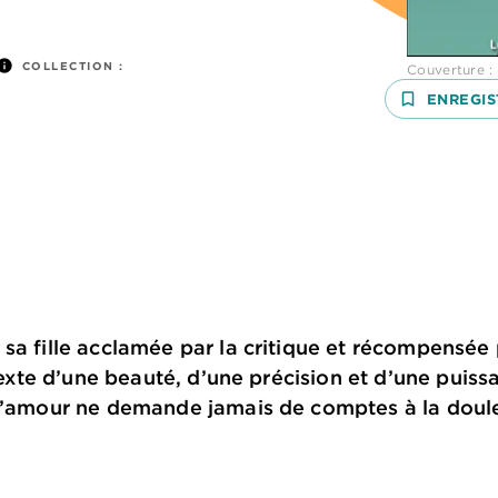
nfo
COLLECTION :
Couverture :
bookmark_border
ENREGIS
sa fille acclamée par la critique et récompensée 
 texte d’une beauté, d’une précision et d’une puis
 l’amour ne demande jamais de comptes à la doule