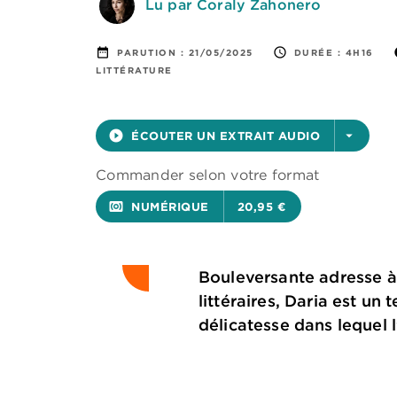
Lu par Coraly Zahonero
date_range
access_time
i
PARUTION :
21/05/2025
DURÉE :
4H16
LITTÉRATURE
play_circle_filled
ÉCOUTER UN EXTRAIT AUDIO
arrow_drop_down
Commander selon votre format
surround_sound
NUMÉRIQUE
20,95 €
Bouleversante adresse à 
littéraires, Daria est un
délicatesse dans lequel