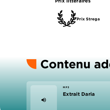
Prix littéraires
Prix Strega
Contenu ad
MP3
Extrait Daria
volume_up