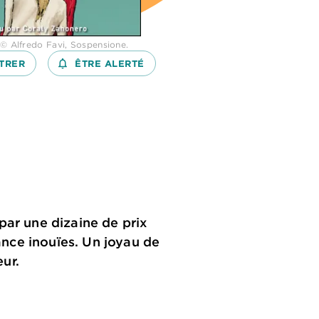
 © Alfredo Favi, Sospensione.
TRER
notifications_none_outlined
ÊTRE ALERTÉ
par une dizaine de prix
sance inouïes. Un joyau de
ur.