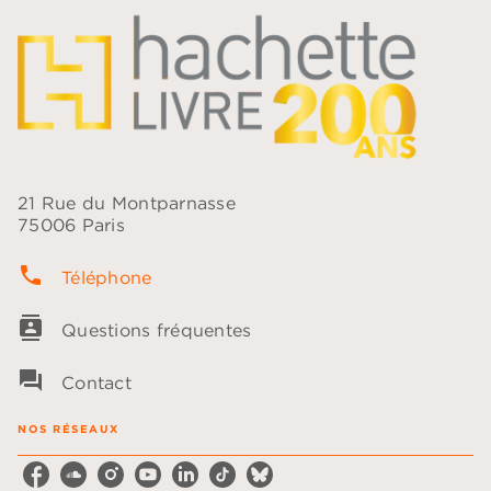
21 Rue du Montparnasse
75006 Paris
phone
Téléphone
contacts
Questions fréquentes
question_answer
Contact
NOS RÉSEAUX