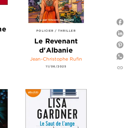
me
POLICIER / THRILLER
P
Le Revenant
P
d'Albanie
Jean-Christophe Rufin
link
11/06/2025
C