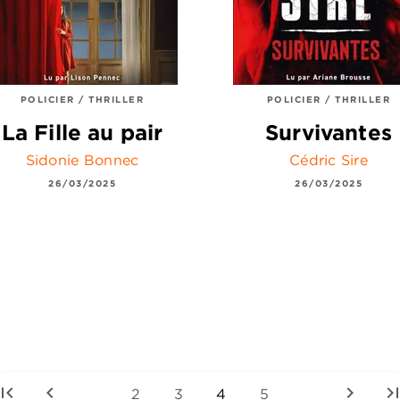
POLICIER / THRILLER
POLICIER / THRILLER
La Fille au pair
Survivantes
Sidonie Bonnec
Cédric Sire
26/03/2025
26/03/2025
irst_page
chevron_left
chevron_right
last_pa
2
3
4
5
...
...