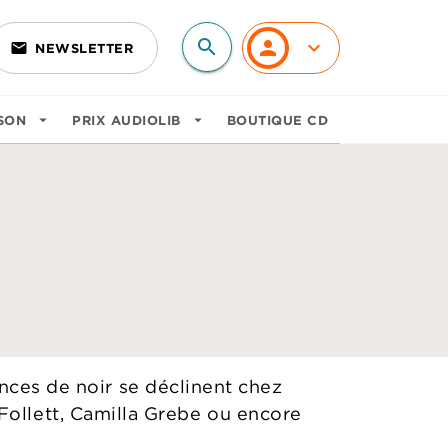
search
personn
keyboard_arrow_down
email
NEWSLETTER
search
SON
arrow_drop_down
PRIX AUDIOLIB
arrow_drop_down
BOUTIQUE CD
uances de noir se déclinent chez
ollett, Camilla Grebe ou encore