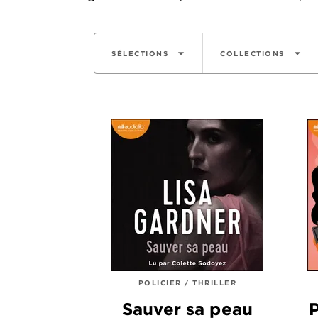
arrow_drop_down
arrow_drop_down
SÉLECTIONS
COLLECTIONS
POLICIER / THRILLER
Sauver sa peau
P