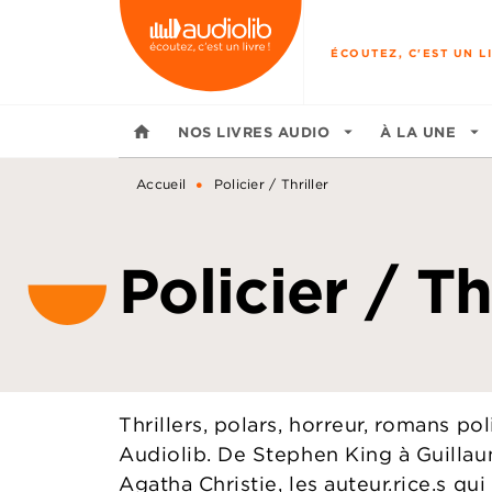
MENU
RECHERCHE
CONTENU
ÉCOUTEZ, C'EST UN LI
home
NOS LIVRES AUDIO
arrow_drop_down
À LA UNE
arrow_drop_down
•
Accueil
Policier / Thriller
Policier / Th
Thrillers, polars, horreur, romans po
Audiolib. De Stephen King à Guilla
Agatha Christie, les auteur.rice.s qui