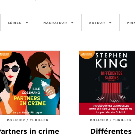
arrow_drop_down
arrow_drop_down
arrow_drop_down
SÉRIES
NARRATEUR
AUTEUR
PRI
POLICIER / THRILLER
POLICIER / THRILLER
artners in crime
Différentes