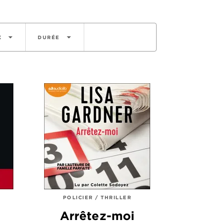
arrow_drop_down
arrow_drop_down
X
DURÉE
POLICIER / THRILLER
Arrêtez-moi