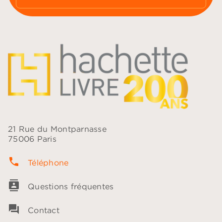
21 Rue du Montparnasse
75006 Paris
phone
Téléphone
contacts
Questions fréquentes
question_answer
Contact