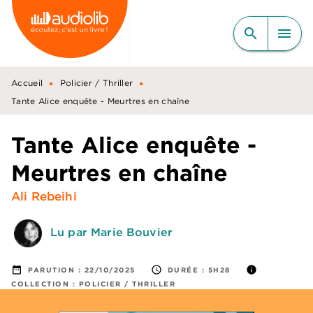
MENU
RECHERCHE
CONTENU
search
menu
PIED DE PAGE
•
•
Accueil
Policier / Thriller
Tante Alice enquête - Meurtres en chaîne
Tante Alice enquête -
Meurtres en chaîne
Ali Rebeihi
Lu par Marie Bouvier
date_range
access_time
info
PARUTION :
22/10/2025
DURÉE :
5H28
COLLECTION :
POLICIER / THRILLER