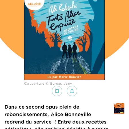
Couverture © Bureau Jany
bookmark_border
notifications_none_outlined
Dans ce second opus plein de
rebondissements, Alice Bonneville
reprend du service ! Entre deux recettes