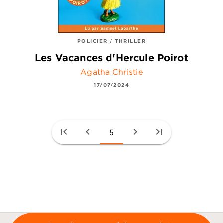
POLICIER / THRILLER
Les Vacances d'Hercule Poirot
Agatha Christie
17/07/2024
first_page
chevron_left
chevron_right
last_page
5