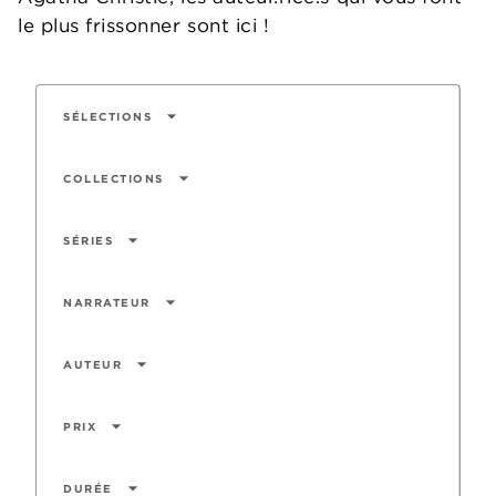
le plus frissonner sont ici !
arrow_drop_down
SÉLECTIONS
arrow_drop_down
COLLECTIONS
arrow_drop_down
SÉRIES
arrow_drop_down
NARRATEUR
arrow_drop_down
AUTEUR
arrow_drop_down
PRIX
arrow_drop_down
DURÉE