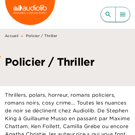
MENU
RECHERCHE
CONTENU
search
menu
PIED DE PAGE
•
Accueil
Policier / Thriller
Policier / Thriller
Thrillers, polars, horreur, romans policiers,
romans noirs, cosy crime... Toutes les nuances
de noir se déclinent chez Audiolib. De Stephen
King à Guillaume Musso en passant par Maxime
Chattam, Ken Follett, Camilla Grebe ou encore
Agatha Christie, les auteur.rice.s qui vous font