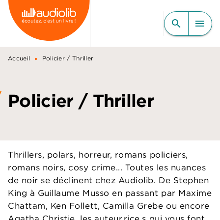
MENU
RECHERCHE
CONTENU
search
menu
PIED DE PAGE
•
Accueil
Policier / Thriller
Policier / Thriller
Thrillers, polars, horreur, romans policiers,
romans noirs, cosy crime... Toutes les nuances
de noir se déclinent chez Audiolib. De Stephen
King à Guillaume Musso en passant par Maxime
Chattam, Ken Follett, Camilla Grebe ou encore
Agatha Christie, les auteur.rice.s qui vous font