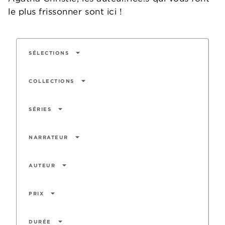
le plus frissonner sont ici !
arrow_drop_down
SÉLECTIONS
arrow_drop_down
COLLECTIONS
arrow_drop_down
SÉRIES
arrow_drop_down
NARRATEUR
arrow_drop_down
AUTEUR
arrow_drop_down
PRIX
arrow_drop_down
DURÉE