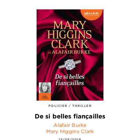
POLICIER / THRILLER
De si belles fiançailles
Alafair Burke
Mary Higgins Clark
15/05/2019