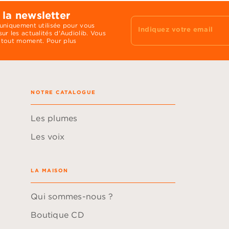
 la newsletter
 uniquement utilisée pour vous
Indiquez votre email
ur les actualités d'Audiolib. Vous
 tout moment. Pour plus
NOTRE CATALOGUE
Les plumes
Les voix
LA MAISON
Qui sommes-nous ?
Boutique CD