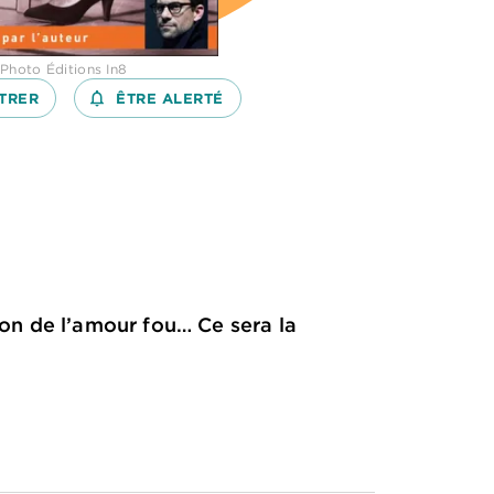
 Photo Éditions In8
TRER
notifications_none_outlined
ÊTRE ALERTÉ
on de l’amour fou… Ce sera la