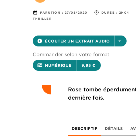
date_range
access_time
PARUTION :
27/05/2020
DURÉE :
2H04
THRILLER
play_circle_filled
ÉCOUTER UN EXTRAIT AUDIO
arrow_drop_down
Commander selon votre format
surround_sound
NUMÉRIQUE
9,95 €
Rose tombe éperdument a
dernière fois.
DESCRIPTIF
DÉTAILS
AV