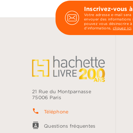
Inscrivez-vous à
Votre adresse e-mail sera
envoyer des informations s
pouvez vous désinscrire à
d’informations,
cliquez ici
.
21 Rue du Montparnasse
75006 Paris
phone
Téléphone
contacts
Questions fréquentes