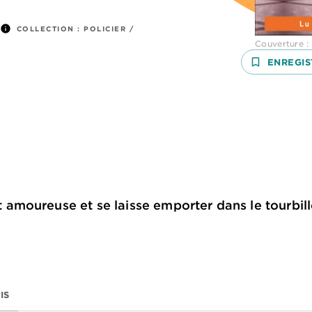
info
COLLECTION :
POLICIER /
Couverture :
bookmark_border
ENREGIS
moureuse et se laisse emporter dans le tourbill
IS