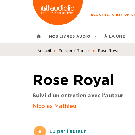
MENU
RECHERCHE
CONTENU
ÉCOUTEZ, C'EST UN LI
home
NOS LIVRES AUDIO
arrow_drop_down
À LA UNE
arrow_drop_down
•
•
Accueil
Policier / Thriller
Rose Royal
Rose Royal
Suivi d'un entretien avec l'auteur
Nicolas Mathieu
Lu par l'auteur