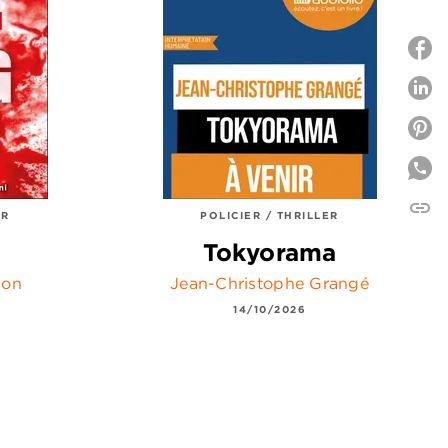
P
P
link
C
ER
POLICIER / THRILLER
Tokyorama
son
Jean-Christophe Grangé
14/10/2026