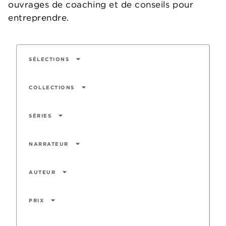
ouvrages de coaching et de conseils pour
entreprendre.
arrow_drop_down
SÉLECTIONS
arrow_drop_down
COLLECTIONS
arrow_drop_down
SÉRIES
arrow_drop_down
NARRATEUR
arrow_drop_down
AUTEUR
arrow_drop_down
PRIX