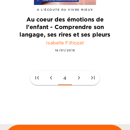
A L'ÉCOUTE DU VIVRE MIEUX
Au coeur des émotions de
l'enfant - Comprendre son
langage, ses rires et ses pleurs
Isabelle Filliozat
16/01/2019
first_page
chevron_left
chevron_right
last_page
4