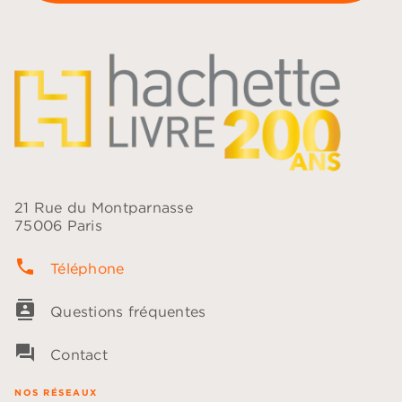
21 Rue du Montparnasse
75006 Paris
phone
Téléphone
contacts
Questions fréquentes
question_answer
Contact
NOS RÉSEAUX