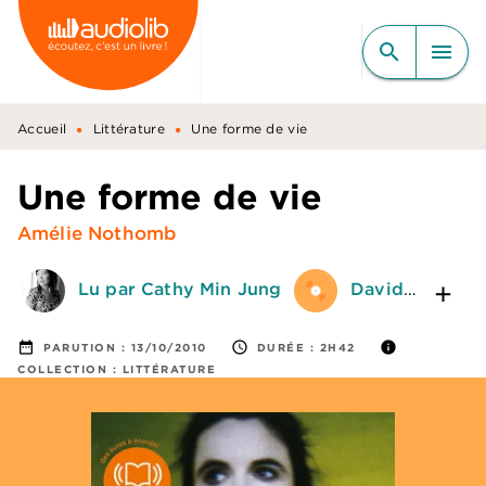
MENU
RECHERCHE
CONTENU
search
menu
PIED DE PAGE
•
•
Accueil
Littérature
Une forme de vie
Une forme de vie
Amélie Nothomb
Lu par Cathy Min Jung
David Macaluso
date_range
access_time
info
PARUTION :
13/10/2010
DURÉE :
2H42
COLLECTION :
LITTÉRATURE