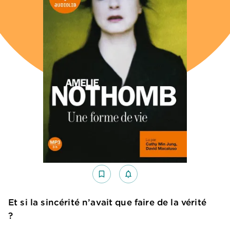
bookmark_border
notifications_none_outlined
Et si la sincérité n’avait que faire de la vérité
?