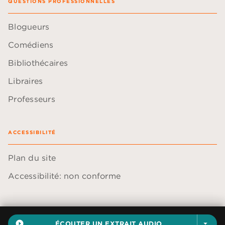
QUESTIONS PROFESSIONNELLES
Blogueurs
Comédiens
Bibliothécaires
Libraires
Professeurs
ACCESSIBILITÉ
Plan du site
Accessibilité: non conforme
play_circle_filled
ÉCOUTER UN EXTRAIT AUDIO
arrow_drop_down