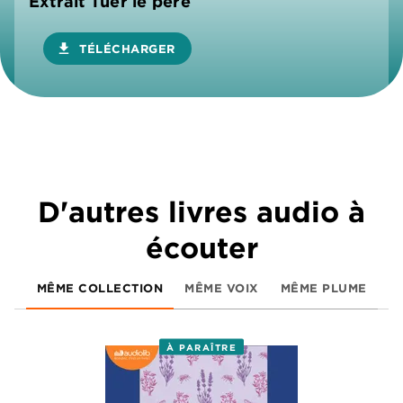
Extrait Tuer le père
download
TÉLÉCHARGER
D'autres livres audio à
écouter
MÊME COLLECTION
MÊME VOIX
MÊME PLUME
À PARAÎTRE