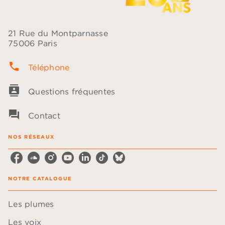
21 Rue du Montparnasse
75006 Paris
phone
Téléphone
contacts
Questions fréquentes
question_answer
Contact
NOS RÉSEAUX
NOTRE CATALOGUE
Les plumes
Les voix