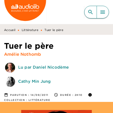
MENU
RECHERCHE
CONTENU
search
menu
PIED DE PAGE
•
•
Accueil
Littérature
Tuer le père
Tuer le père
Amélie Nothomb
Lu par Daniel Nicodème
Cathy Min Jung
date_range
access_time
info
PARUTION :
14/09/2011
DURÉE :
2H10
COLLECTION :
LITTÉRATURE