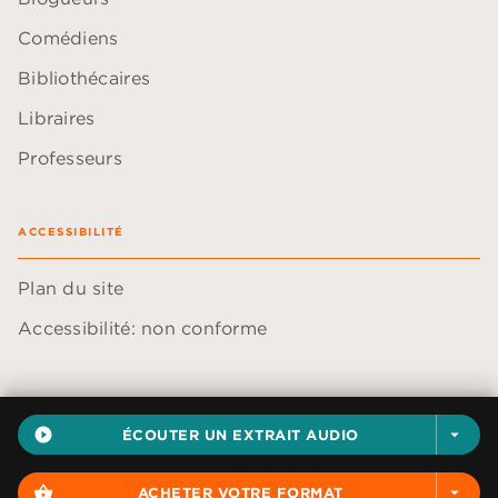
Comédiens
Bibliothécaires
Libraires
Professeurs
ACCESSIBILITÉ
Plan du site
Accessibilité: non conforme
play_circle_filled
ÉCOUTER UN EXTRAIT AUDIO
arrow_drop_down
Données personnelles
Paramétrer vos cookies
shopping_basket
ACHETER VOTRE FORMAT
arrow_drop_down