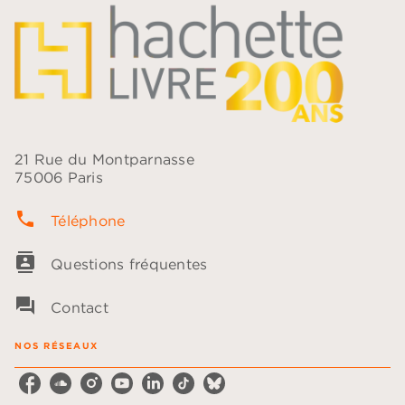
21 Rue du Montparnasse
75006 Paris
phone
Téléphone
contacts
Questions fréquentes
question_answer
Contact
NOS RÉSEAUX