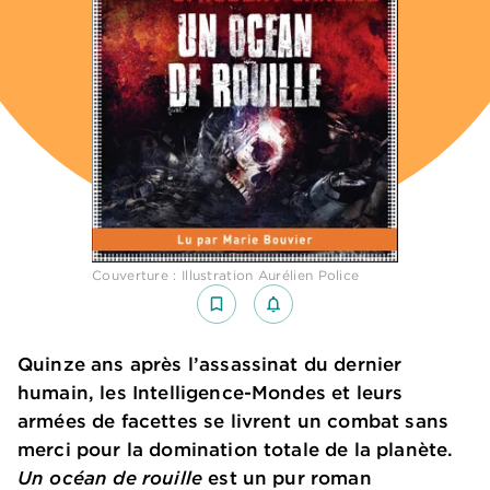
Couverture : Illustration Aurélien Police
bookmark_border
notifications_none_outlined
Quinze ans après l’assassinat du dernier
humain, les Intelligence-Mondes et leurs
armées de facettes se livrent un combat sans
merci pour la domination totale de la planète.
Un océan de rouille
est un pur roman