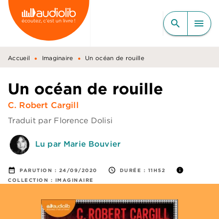
MENU
RECHERCHE
CONTENU
search
menu
PIED DE PAGE
•
•
Accueil
Imaginaire
Un océan de rouille
Un océan de rouille
C. Robert Cargill
Traduit par
Florence Dolisi
Lu par Marie Bouvier
date_range
access_time
info
PARUTION :
24/09/2020
DURÉE :
11H52
COLLECTION :
IMAGINAIRE