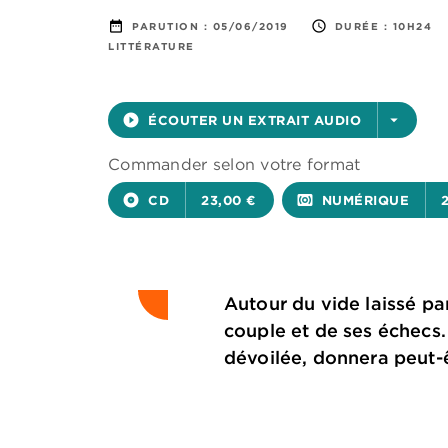
date_range
access_time
PARUTION :
05/06/2019
DURÉE :
10H24
LITTÉRATURE
play_circle_filled
ÉCOUTER UN EXTRAIT AUDIO
arrow_drop_down
Commander selon votre format
album
CD
23,00 €
surround_sound
NUMÉRIQUE
Autour du vide laissé pa
couple et de ses échecs.
dévoilée, donnera peut-êt