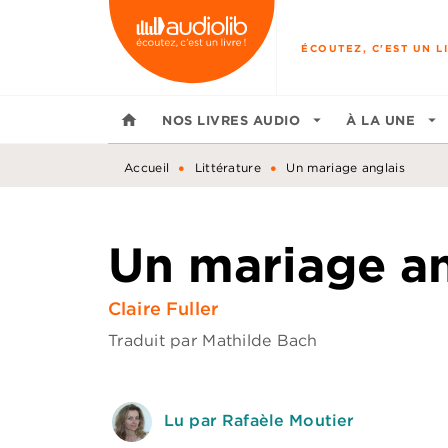
MENU
RECHERCHE
CONTENU
ÉCOUTEZ, C'EST UN LI
home
NOS LIVRES AUDIO
arrow_drop_down
À LA UNE
arrow_drop_down
•
•
Accueil
Littérature
Un mariage anglais
Un mariage an
Claire Fuller
Traduit par
Mathilde Bach
Lu par Rafaèle Moutier