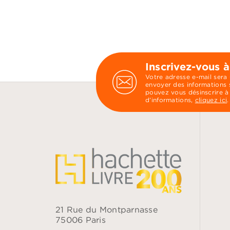
Inscrivez-vous à
Votre adresse e-mail sera
envoyer des informations s
pouvez vous désinscrire à
d’informations,
cliquez ici
.
21 Rue du Montparnasse
75006 Paris