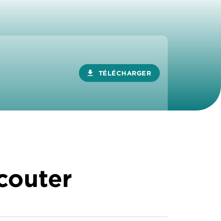
download
TÉLÉCHARGER
écouter