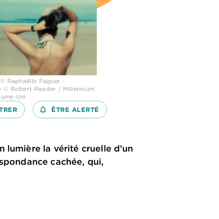
 © Raphaëlle Faguer -
 © Robert Reader / Millennium
aume-Uni
TRER
notifications_none_outlined
ÊTRE ALERTÉ
 lumière la vérité cruelle d’un
respondance cachée, qui,