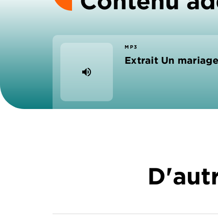
Contenu ad
MP3
Extrait Un mariage
volume_up
D'autr