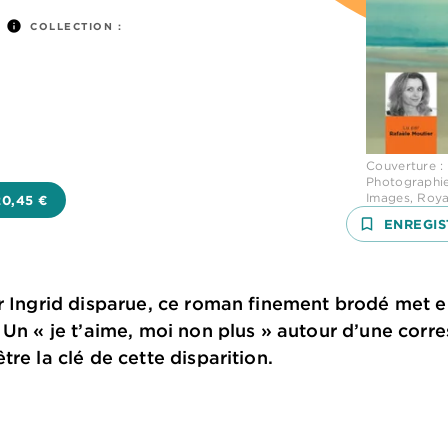
info
COLLECTION :
Couverture :
Photographie
Images, Roy
20,45 €
bookmark_border
ENREGIS
r Ingrid disparue, ce roman finement brodé met en
 Un « je t’aime, moi non plus » autour d’une cor
re la clé de cette disparition.