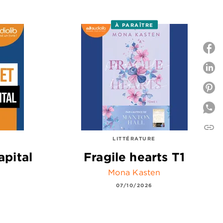
À PARAÎTRE
P
P
link
C
LITTÉRATURE
apital
Fragile hearts T1
Mona Kasten
07/10/2026