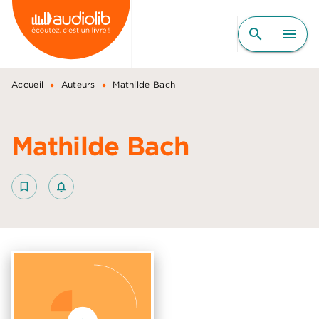
MENU
RECHERCHE
CONTENU
search
menu
PIED DE PAGE
•
•
Accueil
Auteurs
Mathilde Bach
Mathilde Bach
bookmark_border
notifications_none_outlined