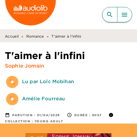
MENU
RECHERCHE
CONTENU
search
menu
PIED DE PAGE
•
•
Accueil
Romance
T'aimer à l'infini
T'aimer à l'infini
Sophie Jomain
Lu par Loïc Mobihan
Amélie Fourreau
date_range
access_time
info
PARUTION :
01/04/2026
DURÉE :
5H57
COLLECTION :
YOUNG ADULT