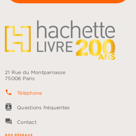
21 Rue du Montparnasse
75006 Paris
phone
Téléphone
contacts
Questions fréquentes
question_answer
Contact
NOS RÉSEAUX