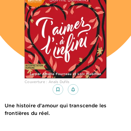
Couverture : Anaïs Dufils
bookmark_border
notifications_none_outlined
Une histoire d’amour qui transcende les
frontières du réel.