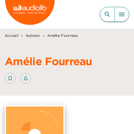
MENU
RECHERCHE
CONTENU
search
menu
PIED DE PAGE
•
•
Accueil
Auteurs
Amélie Fourreau
Amélie Fourreau
bookmark_border
notifications_none_outlined