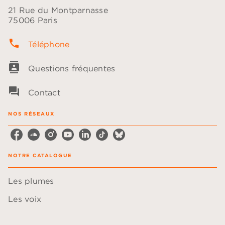
21 Rue du Montparnasse
75006 Paris
phone
Téléphone
contacts
Questions fréquentes
question_answer
Contact
NOS RÉSEAUX
NOTRE CATALOGUE
Les plumes
Les voix