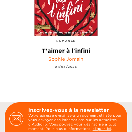
ROMANCE
T'aimer à l'infini
Sophie Jomain
01/04/2026
Inscrivez-vous à la newsletter
Votre adresse e-mail sera uniquement utilisée pour
vous envoyer des informations sur les actualités
d'Audiolib. Vous pouvez vous désinscrire à tout
moment. Pour plus d’informations,
cliquez ici
.