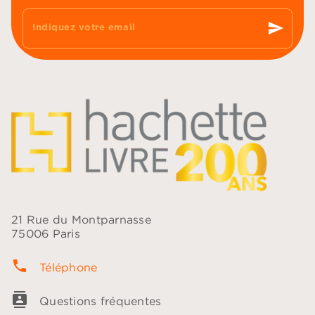
send
Indiquez votre email
21 Rue du Montparnasse
75006 Paris
phone
Téléphone
contacts
Questions fréquentes