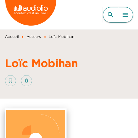
MENU
RECHERCHE
CONTENU
search
menu
PIED DE PAGE
•
•
Accueil
Auteurs
Loïc Mobihan
Loïc Mobihan
bookmark_border
notifications_none_outlined