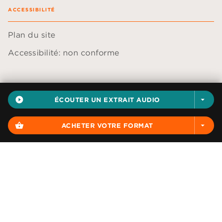
ACCESSIBILITÉ
Plan du site
Accessibilité: non conforme
play_circle_filled
ÉCOUTER UN EXTRAIT AUDIO
arrow_drop_down
Données personnelles
Paramétrer vos cookies
shopping_basket
ACHETER VOTRE FORMAT
arrow_drop_down
Mentions légales
Conditions générales d'utilisation
Charte de référencement
AUDIOLIB© 2026