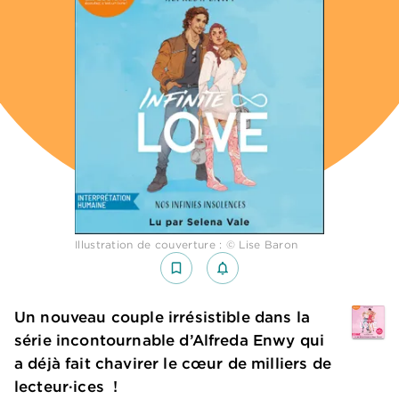
Illustration de couverture : © Lise Baron
bookmark_border
notifications_none_outlined
Un nouveau couple irrésistible dans la
série incontournable d’Alfreda Enwy qui
a déjà fait chavirer le cœur de milliers de
lecteur·ices !