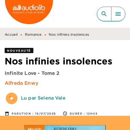
MENU
RECHERCHE
CONTENU
search
menu
PIED DE PAGE
•
•
Accueil
Romance
Nos infinies insolences
NOUVEAUTÉ
Nos infinies insolences
Infinite Love - Tome 2
Alfreda Enwy
Lu par Selena Vale
date_range
access_time
PARUTION :
15/07/2026
DURÉE :
12H45