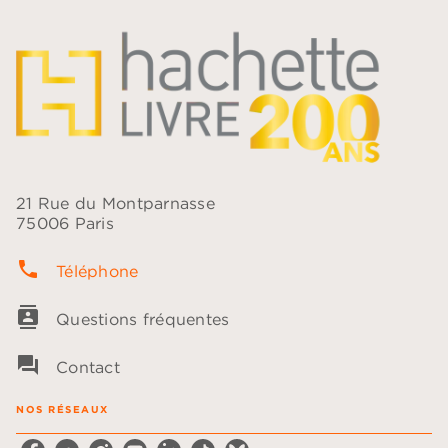
21 Rue du Montparnasse
75006 Paris
phone
Téléphone
contacts
Questions fréquentes
question_answer
Contact
NOS RÉSEAUX