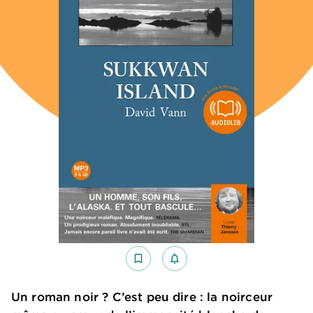
bookmark_border
notifications_none_outlined
Un roman noir ? C’est peu dire : la noirceur