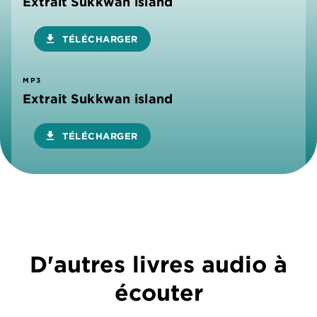
Extrait Sukkwan island
download
TÉLÉCHARGER
MP3
Extrait Sukkwan island
download
TÉLÉCHARGER
D'autres livres audio à
écouter