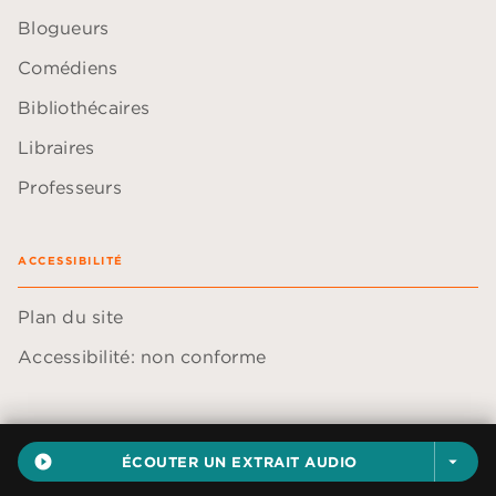
Blogueurs
Comédiens
Bibliothécaires
Libraires
Professeurs
ACCESSIBILITÉ
Plan du site
Accessibilité: non conforme
play_circle_filled
ÉCOUTER UN EXTRAIT AUDIO
arrow_drop_down
Données personnelles