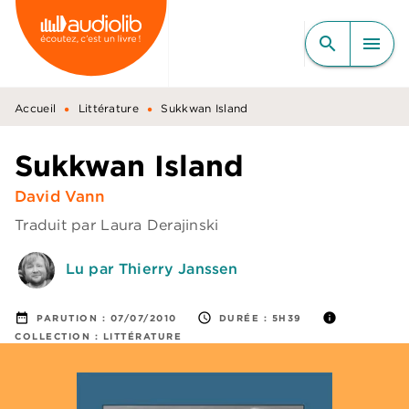
MENU
RECHERCHE
CONTENU
search
menu
PIED DE PAGE
•
•
Accueil
Littérature
Sukkwan Island
Sukkwan Island
David Vann
Traduit par
Laura Derajinski
Lu par Thierry Janssen
date_range
access_time
info
PARUTION :
07/07/2010
DURÉE :
5H39
COLLECTION :
LITTÉRATURE