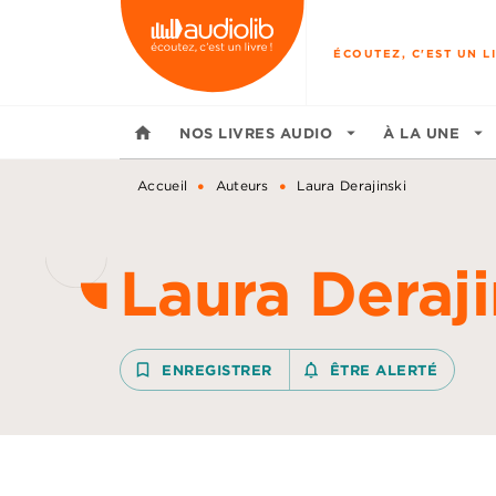
MENU
RECHERCHE
CONTENU
ÉCOUTEZ, C'EST UN LI
home
NOS LIVRES AUDIO
arrow_drop_down
À LA UNE
arrow_drop_down
•
•
Accueil
Auteurs
Laura Derajinski
Laura Deraji
bookmark_border
ENREGISTRER
notifications_none_outline
ÊTRE ALERTÉ