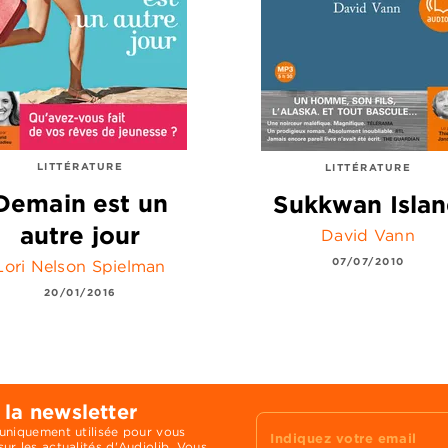
LITTÉRATURE
LITTÉRATURE
Demain est un
Sukkwan Isla
autre jour
David Vann
07/07/2010
Lori Nelson Spielman
20/01/2016
 la newsletter
 uniquement utilisée pour vous
Indiquez votre email
ur les actualités d'Audiolib. Vous