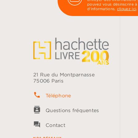
pouvez vous désinscrire à
d’informations,
cliquez ici
.
21 Rue du Montparnasse
75006 Paris
phone
Téléphone
contacts
Questions fréquentes
question_answer
Contact
NOS RÉSEAUX