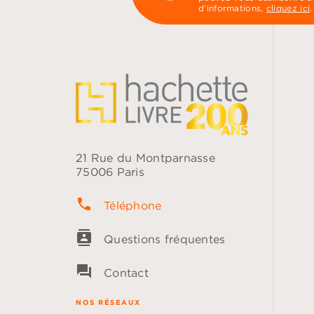
d’informations,
cliquez ici
.
21 Rue du Montparnasse
75006 Paris
phone
Téléphone
contacts
Questions fréquentes
question_answer
Contact
NOS RÉSEAUX