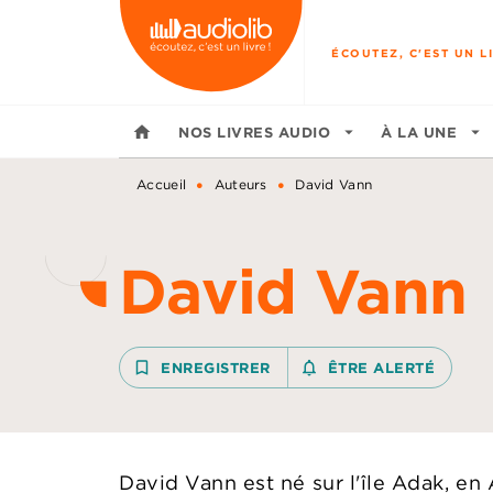
MENU
RECHERCHE
CONTENU
ÉCOUTEZ, C'EST UN LI
home
NOS LIVRES AUDIO
arrow_drop_down
À LA UNE
arrow_drop_down
•
•
Accueil
Auteurs
David Vann
David Vann
bookmark_border
ENREGISTRER
notifications_none_outline
ÊTRE ALERTÉ
David Vann est né sur l'île Adak, en