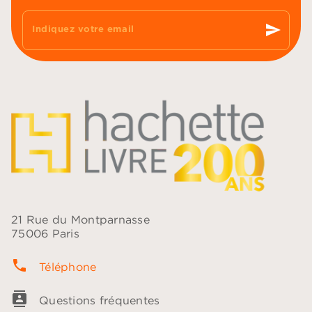
send
Indiquez votre email
21 Rue du Montparnasse
75006 Paris
phone
Téléphone
contacts
Questions fréquentes