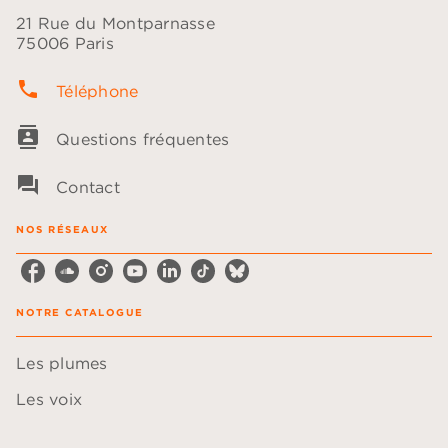
21 Rue du Montparnasse
75006 Paris
phone
Téléphone
contacts
Questions fréquentes
question_answer
Contact
NOS RÉSEAUX
NOTRE CATALOGUE
Les plumes
Les voix