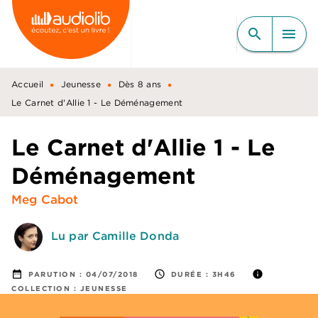
MENU
RECHERCHE
CONTENU
search
menu
PIED DE PAGE
•
•
•
Accueil
Jeunesse
Dès 8 ans
Le Carnet d'Allie 1 - Le Déménagement
Le Carnet d'Allie 1 - Le
Déménagement
Meg Cabot
Lu par Camille Donda
date_range
access_time
info
PARUTION :
04/07/2018
DURÉE :
3H46
COLLECTION :
JEUNESSE