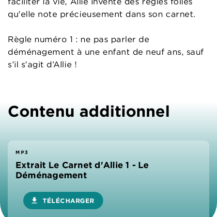
faciliter la vie, Allie invente des règles folles
qu'elle note précieusement dans son carnet.
Règle numéro 1 : ne pas parler de
déménagement à une enfant de neuf ans, sauf
s’il s’agit d’Allie !
Contenu additionnel
MP3
Extrait Le Carnet d'Allie 1 - Le
Déménagement
download
TÉLÉCHARGER