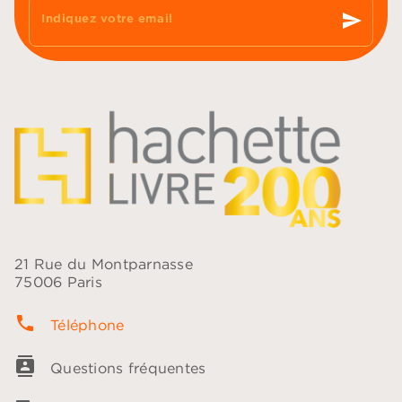
send
Indiquez votre email
21 Rue du Montparnasse
75006 Paris
phone
Téléphone
contacts
Questions fréquentes