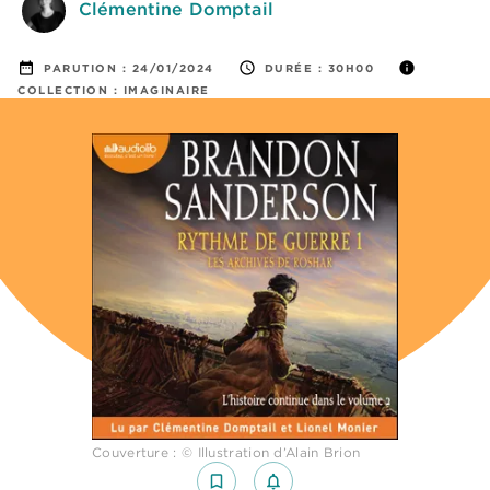
Clémentine Domptail
date_range
access_time
info
PARUTION :
24/01/2024
DURÉE :
30H00
COLLECTION :
IMAGINAIRE
Couverture : © Illustration d’Alain Brion
bookmark_border
notifications_none_outlined