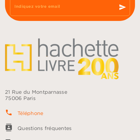
send
Indiquez votre email
21 Rue du Montparnasse
75006 Paris
phone
Téléphone
contacts
Questions fréquentes