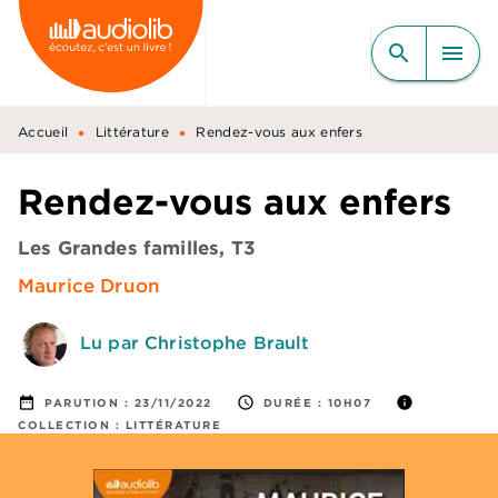
MENU
RECHERCHE
CONTENU
search
menu
PIED DE PAGE
•
•
Accueil
Littérature
Rendez-vous aux enfers
Rendez-vous aux enfers
Les Grandes familles, T3
Maurice Druon
Lu par Christophe Brault
date_range
access_time
info
PARUTION :
23/11/2022
DURÉE :
10H07
COLLECTION :
LITTÉRATURE