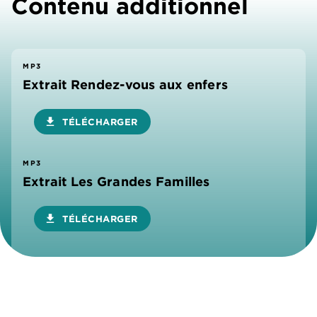
Contenu additionnel
MP3
Extrait Rendez-vous aux enfers
download
TÉLÉCHARGER
MP3
Extrait Les Grandes Familles
download
TÉLÉCHARGER