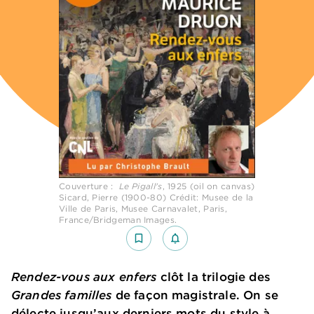
Couverture :
Le Pigall's
, 1925 (oil on canvas)
Sicard, Pierre (1900-80) Crédit: Musee de la
Ville de Paris, Musee Carnavalet, Paris,
France/Bridgeman Images.
bookmark_border
notifications_none_outlined
Rendez-vous aux enfers
clôt la trilogie des
Grandes familles
de façon magistrale. On se
délecte jusqu’aux derniers mots du style à