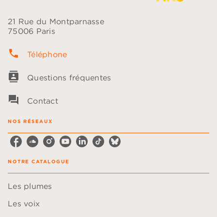
21 Rue du Montparnasse
75006 Paris
phone
Téléphone
contacts
Questions fréquentes
question_answer
Contact
NOS RÉSEAUX
NOTRE CATALOGUE
Les plumes
Les voix