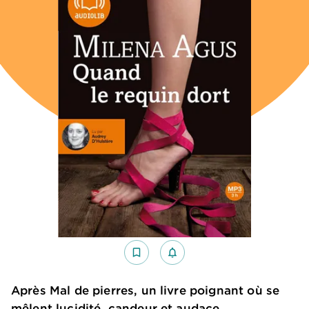
bookmark_border
notifications_none_outlined
Après Mal de pierres, un livre poignant où se
mêlent lucidité, candeur et audace.