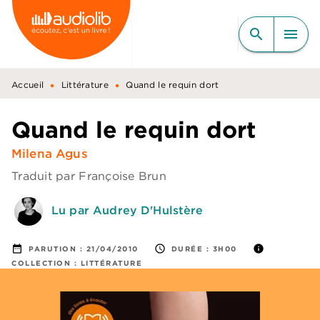
MENU
RECHERCHE
CONTENU
search
menu
PIED DE PAGE
•
•
Accueil
Littérature
Quand le requin dort
Quand le requin dort
Milena Agus
Traduit par
Françoise Brun
Lu par Audrey D'Hulstère
date_range
access_time
info
PARUTION :
21/04/2010
DURÉE :
3H00
COLLECTION :
LITTÉRATURE