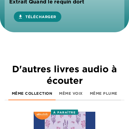
Extrait Quand le requin dort
download
TÉLÉCHARGER
D'autres livres audio à
écouter
MÊME COLLECTION
MÊME VOIX
MÊME PLUME
À PARAÎTRE