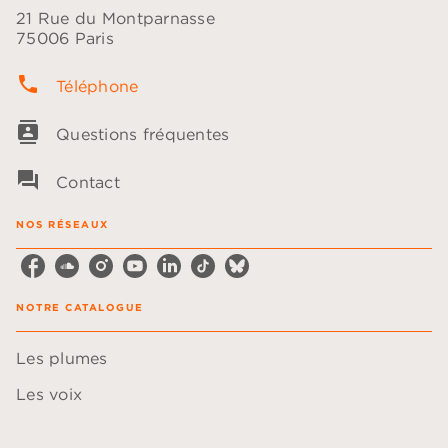
21 Rue du Montparnasse
75006 Paris
phone
Téléphone
contacts
Questions fréquentes
question_answer
Contact
NOS RÉSEAUX
NOTRE CATALOGUE
Les plumes
Les voix