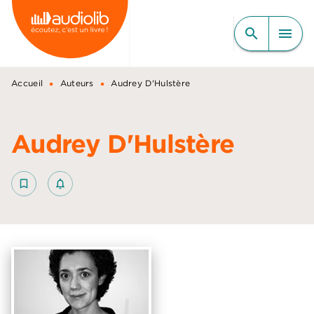
MENU
RECHERCHE
CONTENU
search
menu
PIED DE PAGE
•
•
Accueil
Auteurs
Audrey D'Hulstère
Audrey D'Hulstère
bookmark_border
notifications_none_outlined