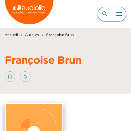
MENU
RECHERCHE
CONTENU
search
menu
PIED DE PAGE
•
•
Accueil
Auteurs
Françoise Brun
Françoise Brun
bookmark_border
notifications_none_outlined