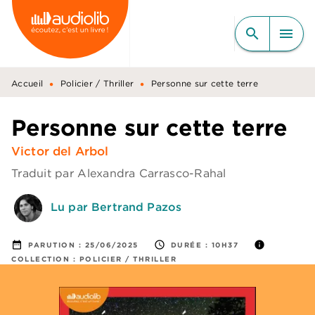
MENU
RECHERCHE
CONTENU
search
menu
PIED DE PAGE
•
•
Accueil
Policier / Thriller
Personne sur cette terre
Personne sur cette terre
Victor del Arbol
Traduit par
Alexandra Carrasco-Rahal
Lu par Bertrand Pazos
date_range
access_time
info
PARUTION :
25/06/2025
DURÉE :
10H37
COLLECTION :
POLICIER / THRILLER