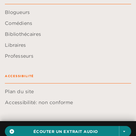
Blogueurs
Comédiens
Bibliothécaires
Libraires
Professeurs
ACCESSIBILITÉ
Plan du site
Accessibilité: non conforme
play_circle_filled
ÉCOUTER UN EXTRAIT AUDIO
arrow_drop_down
Données personnelles