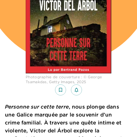
Photographie de couverture : © George
Tsamakdas, Getty Images, 2025
bookmark_border
notifications_none_outlined
Personne sur cette terre
, nous plonge dans
une Galice marquée par le souvenir d’un
crime familial. À travers une quête intime et
violente, Víctor del Árbol explore la