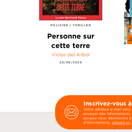
POLICIER / THRILLER
Personne sur
cette terre
Victor del Arbol
25/06/2025
Inscrivez-vous à
Votre adresse e-mail sera
envoyer des informations s
pouvez vous désinscrire à
d’informations,
cliquez ici
.