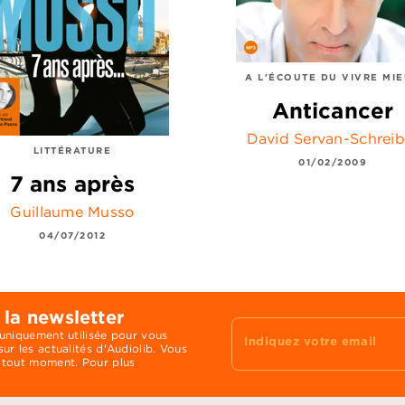
A L'ÉCOUTE DU VIVRE MI
Anticancer
David Servan-Schreib
LITTÉRATURE
01/02/2009
7 ans après
Guillaume Musso
04/07/2012
 la newsletter
 uniquement utilisée pour vous
Indiquez votre email
ur les actualités d'Audiolib. Vous
 tout moment. Pour plus