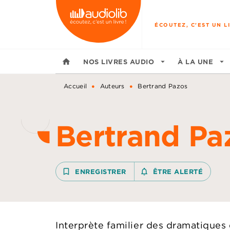
MENU
RECHERCHE
CONTENU
ÉCOUTEZ, C'EST UN LI
home
NOS LIVRES AUDIO
arrow_drop_down
À LA UNE
arrow_drop_down
•
•
Accueil
Auteurs
Bertrand Pazos
Bertrand Pa
bookmark_border
ENREGISTRER
notifications_none_outline
ÊTRE ALERTÉ
Interprète familier des dramatiques d