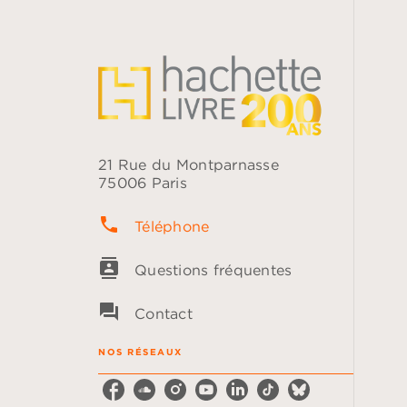
21 Rue du Montparnasse
75006 Paris
phone
Téléphone
contacts
Questions fréquentes
question_answer
Contact
NOS RÉSEAUX