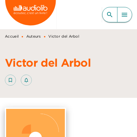
MENU
RECHERCHE
CONTENU
search
menu
PIED DE PAGE
•
•
Accueil
Auteurs
Victor del Arbol
Victor del Arbol
bookmark_border
notifications_none_outlined