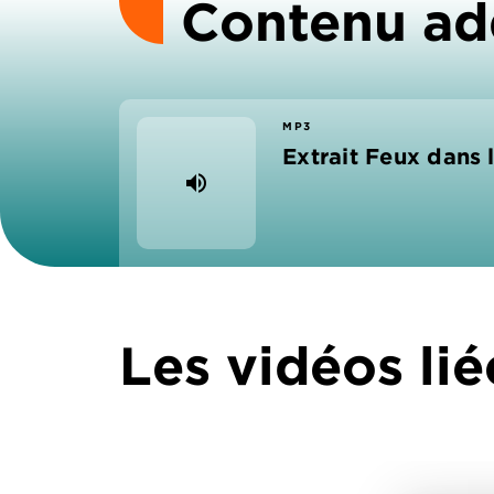
Contenu ad
MP3
Extrait Feux dans 
volume_up
Les vidéos lié