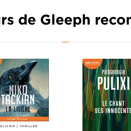
urs de Gleeph re
OLICIER / THRILLER