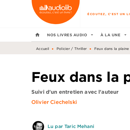
MENU
RECHERCHE
CONTENU
ÉCOUTEZ, C'EST UN LI
home
NOS LIVRES AUDIO
arrow_drop_down
À LA UNE
arrow_drop_down
•
•
Accueil
Policier / Thriller
Feux dans la plaine
Feux dans la 
Suivi d'un entretien avec l'auteur
Olivier Ciechelski
Lu par Taric Mehani