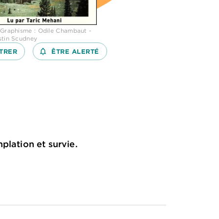
 Graphisme : Odile Chambaut -
stin Scudney
TRER
notifications_none_outlined
ÊTRE ALERTÉ
plation et survie.