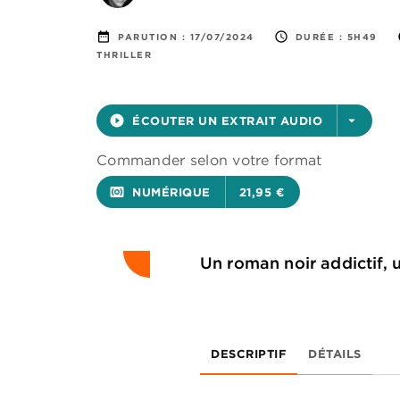
date_range
access_time
PARUTION :
17/07/2024
DURÉE :
5H49
THRILLER
play_circle_filled
ÉCOUTER UN EXTRAIT AUDIO
arrow_drop_down
Commander selon votre format
surround_sound
NUMÉRIQUE
21,95 €
Un roman noir addictif, 
DESCRIPTIF
DÉTAILS