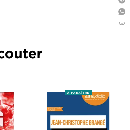
P
link
C
écouter
À PARAÎTRE