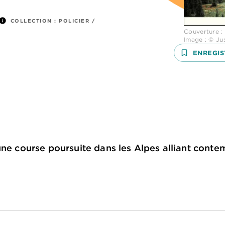
info
COLLECTION :
POLICIER /
Couverture :
Image : © Ju
bookmark_border
ENREGIS
une course poursuite dans les Alpes alliant contem