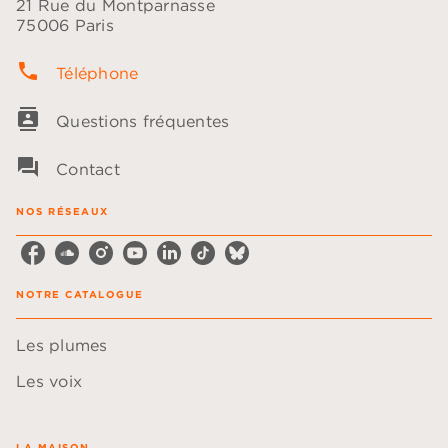
21 Rue du Montparnasse
75006 Paris
phone
Téléphone
contacts
Questions fréquentes
question_answer
Contact
NOS RÉSEAUX
NOTRE CATALOGUE
Les plumes
Les voix
LA MAISON