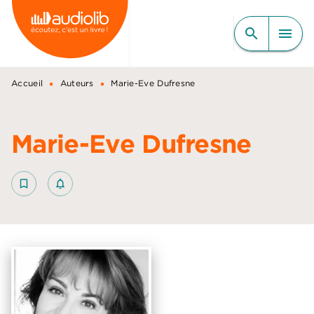
MENU
RECHERCHE
CONTENU
search
menu
PIED DE PAGE
•
•
Accueil
Auteurs
Marie-Eve Dufresne
Marie-Eve Dufresne
bookmark_border
notifications_none_outlined