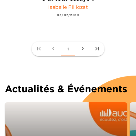
Isabelle Filliozat
03/07/2019
first_page
chevron_left
chevron_right
last_page
1
Actualités & Événements