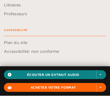
Libraires
Professeurs
ACCESSIBILITÉ
Plan du site
Accessibilité: non conforme
play_circle_filled
ÉCOUTER UN EXTRAIT AUDIO
arrow_drop_down
Données personnelles
Paramétrer vos cookies
shopping_basket
ACHETER VOTRE FORMAT
arrow_drop_down
Mentions légales
Conditions générales d'utilisation
Charte de référencement