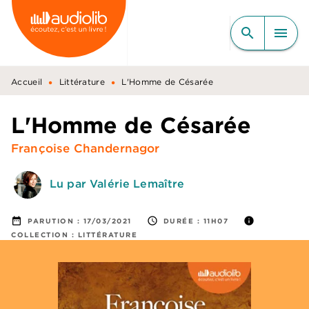
MENU
RECHERCHE
CONTENU
search
menu
PIED DE PAGE
•
•
Accueil
Littérature
L'Homme de Césarée
L'Homme de Césarée
Françoise Chandernagor
Lu par Valérie Lemaître
date_range
access_time
info
PARUTION :
17/03/2021
DURÉE :
11H07
COLLECTION :
LITTÉRATURE