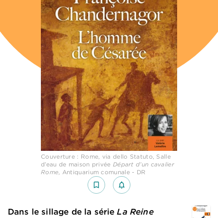
Couverture : Rome, via dello Statuto, Salle
d’eau de maison privée
Départ d’un cavalier
Rome
, Antiquarium comunale - DR
bookmark_border
notifications_none_outlined
Dans le sillage de la série
La Reine