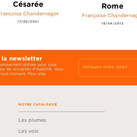
Césarée
Rome
Françoise Chandernagor
Françoise Chanderna
17/03/2021
18/04/2012
 la newsletter
 uniquement utilisée pour vous
Indiquez votre email
ur les actualités d'Audiolib. Vous
 tout moment. Pour plus
NOTRE CATALOGUE
Les plumes
Les voix