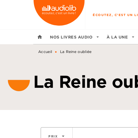
MENU
RECHERCHE
CONTENU
ÉCOUTEZ, C'EST UN LI
home
NOS LIVRES AUDIO
arrow_drop_down
À LA UNE
arrow_drop_down
•
Accueil
La Reine oubliée
La Reine ou
arrow_drop_down
PRIX