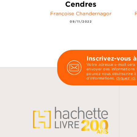
Cendres
Françoise Chandernagor
09/11/2022
Inscrivez-vous à
Votre adresse e-mail sera
envoyer des informations s
pouvez vous désinscrire à
d’informations,
cliquez ici
.