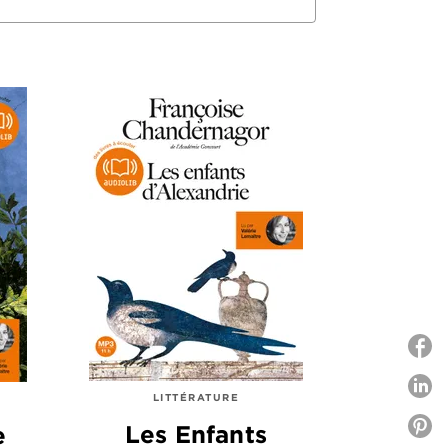
P
LITTÉRATURE
P
Les Enfants
e