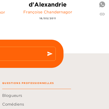
d'Alexandrie
Françoise Chandernagor
gor
link
C
18/05/2011
send
QUESTIONS PROFESSIONNELLES
Blogueurs
Comédiens