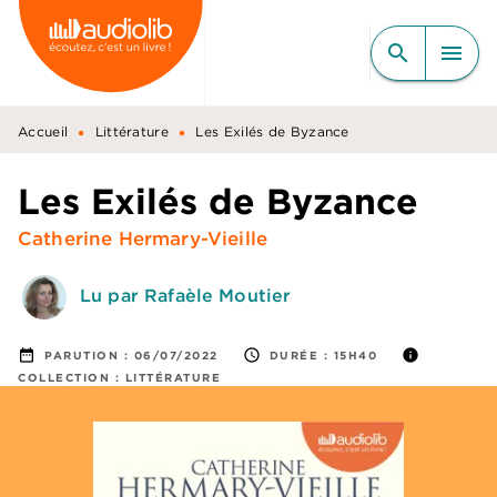
MENU
RECHERCHE
CONTENU
search
menu
PIED DE PAGE
•
•
Accueil
Littérature
Les Exilés de Byzance
Les Exilés de Byzance
Catherine Hermary-Vieille
Lu par Rafaèle Moutier
date_range
access_time
info
PARUTION :
06/07/2022
DURÉE :
15H40
COLLECTION :
LITTÉRATURE