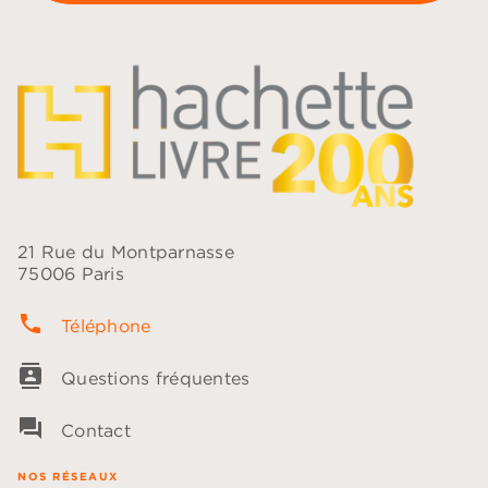
21 Rue du Montparnasse
75006 Paris
phone
Téléphone
contacts
Questions fréquentes
question_answer
Contact
NOS RÉSEAUX