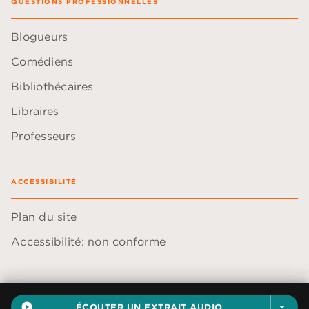
QUESTIONS PROFESSIONNELLES
Blogueurs
Comédiens
Bibliothécaires
Libraires
Professeurs
ACCESSIBILITÉ
Plan du site
Accessibilité: non conforme
play_circle_filled
ÉCOUTER UN EXTRAIT AUDIO
arrow_drop_down