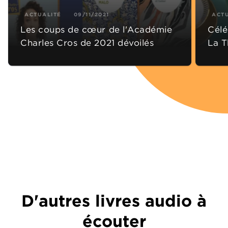
ACTUALITÉ
09/11/2021
ACT
Les coups de cœur de l'Académie
Célé
Charles Cros de 2021 dévoilés
La T
D'autres livres audio à
écouter