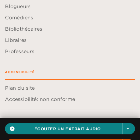
Blogueurs
Comédiens
Bibliothécaires
Libraires
Professeurs
ACCESSIBILITÉ
Plan du site
Accessibilité: non conforme
play_circle_filled
ÉCOUTER UN EXTRAIT AUDIO
arrow_drop_down
Données personnelles