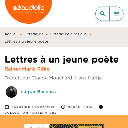
MENU
RECHERCHE
CONTENU
search
menu
PIED DE PAGE
•
•
•
Accueil
Littérature
Littérature classique
Lettres à un jeune poète
Lettres à un jeune poète
Rainer Maria Rilke
Traduit par
Claude Mouchard
,
Hans Hartje
Lu par Barbara
date_range
access_time
info
PARUTION :
17/02/2021
DURÉE :
1H13
COLLECTION :
LITTÉRATURE