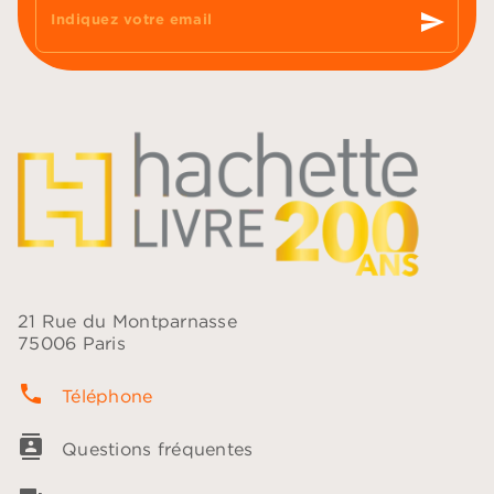
send
Indiquez votre email
21 Rue du Montparnasse
75006 Paris
phone
Téléphone
contacts
Questions fréquentes