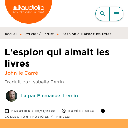
MENU
RECHERCHE
CONTENU
search
menu
PIED DE PAGE
•
•
Accueil
Policier / Thriller
L'espion qui aimait les livres
L'espion qui aimait les
livres
John le Carré
Traduit par
Isabelle Perrin
Lu par Emmanuel Lemire
date_range
access_time
info
PARUTION :
09/11/2022
DURÉE :
5H43
COLLECTION :
POLICIER / THRILLER