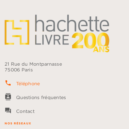
21 Rue du Montparnasse
75006 Paris
phone
Téléphone
contacts
Questions fréquentes
question_answer
Contact
NOS RÉSEAUX