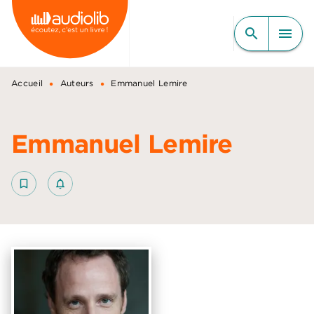
MENU
RECHERCHE
CONTENU
search
menu
PIED DE PAGE
•
•
Accueil
Auteurs
Emmanuel Lemire
Emmanuel Lemire
bookmark_border
notifications_none_outlined