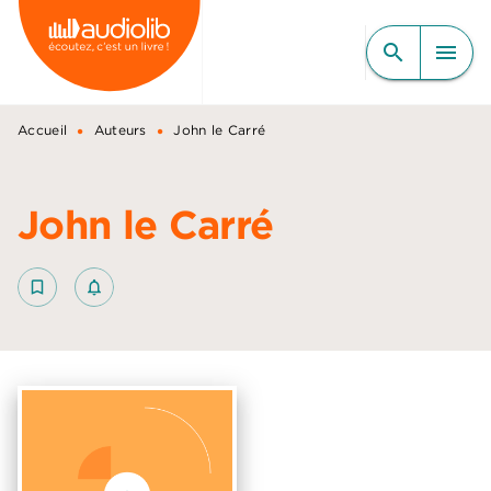
MENU
RECHERCHE
CONTENU
search
menu
PIED DE PAGE
•
•
Accueil
Auteurs
John le Carré
John le Carré
bookmark_border
notifications_none_outlined