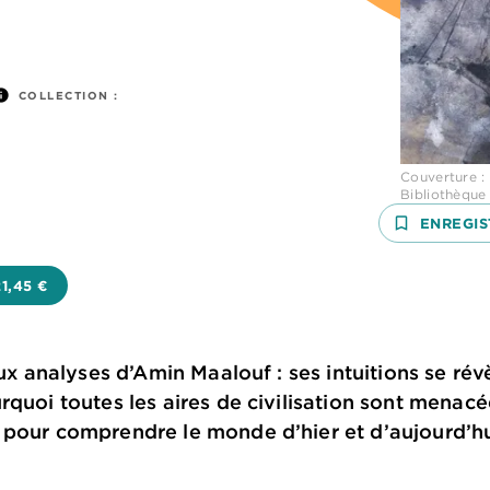
nfo
COLLECTION :
Couverture :
Bibliothèque
bookmark_border
ENREGIS
21,45 €
aux analyses d’Amin Maalouf : ses intuitions se rév
rquoi toutes les aires de civilisation sont menac
 pour comprendre le monde d’hier et d’aujourd’hu