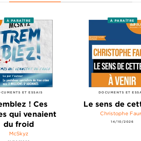
À PARAÎTRE
À PARAÎTRE
CUMENTS ET ESSAIS
DOCUMENTS ET ESS
emblez ! Ces
Le sens de cet
es qui venaient
Christophe Fau
du froid
14/10/2026
McSkyz