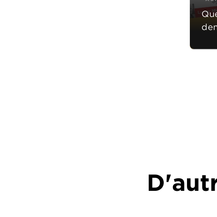
Que
dem
D'autr