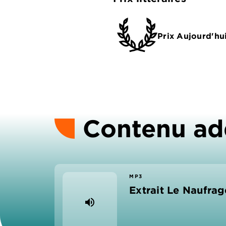
Prix Aujourd'hu
Contenu ad
MP3
Extrait Le Naufrage
volume_up