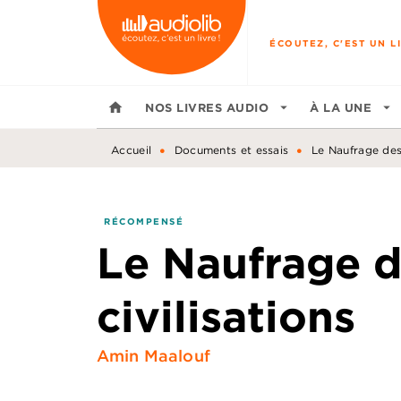
MENU
RECHERCHE
CONTENU
ÉCOUTEZ, C'EST UN LI
home
NOS LIVRES AUDIO
arrow_drop_down
À LA UNE
arrow_drop_down
•
•
Accueil
Documents et essais
Le Naufrage des 
RÉCOMPENSÉ
Le Naufrage 
civilisations
Amin Maalouf