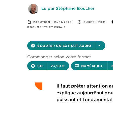
Lu par Stéphane Boucher
date_range
access_time
i
PARUTION :
15/01/2020
DURÉE :
7H31
DOCUMENTS ET ESSAIS
play_circle_filled
ÉCOUTER UN EXTRAIT AUDIO
arrow_drop_down
Commander selon votre format
album
CD
23,90 €
surround_sound
NUMÉRIQUE
Il faut prêter attention 
explique aujourd'hui pou
puissant et fondamental