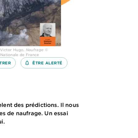
 Victor Hugo,
Naufrage
©
 Nationale de France
TRER
notifications_none_outlined
ÊTRE ALERTÉ
èlent des prédictions. Il nous
ées de naufrage. Un essai
i.