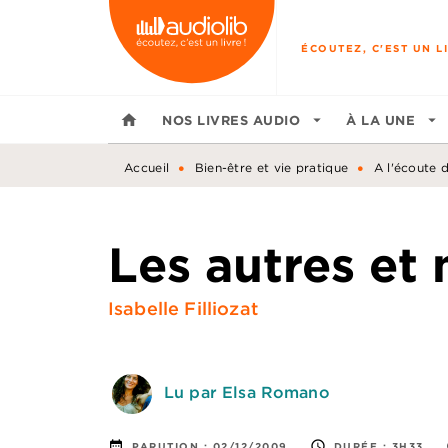
MENU
RECHERCHE
CONTENU
ÉCOUTEZ, C'EST UN LI
home
NOS LIVRES AUDIO
arrow_drop_down
À LA UNE
arrow_drop_down
•
•
Accueil
Bien-être et vie pratique
A l'écoute 
Les autres et
Isabelle Filliozat
Lu par Elsa Romano
date_range
access_time
PARUTION :
02/12/2009
DURÉE :
3H33