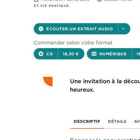
ET VIE PRATIQUE
play_circle_filled
ÉCOUTER UN EXTRAIT AUDIO
arrow_drop_down
Commander selon votre format
album
CD
18,30 €
surround_sound
NUMÉRIQUE
1
Une invitation à la décou
heureux.
DESCRIPTIF
DÉTAILS
AV