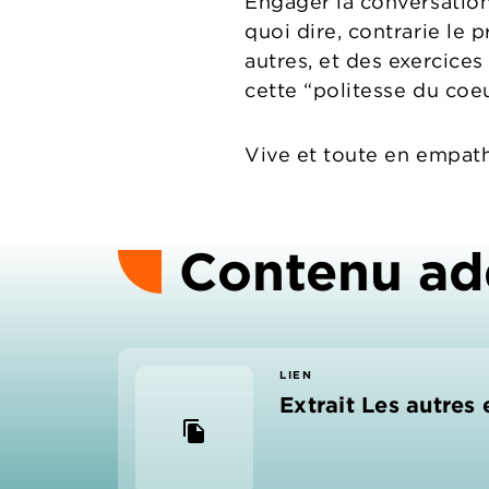
Engager la conversation, 
quoi dire, contrarie le 
autres, et des exercices
cette “politesse du coeu
Vive et toute en empathi
Contenu ad
LIEN
Extrait Les autres 
file_copy