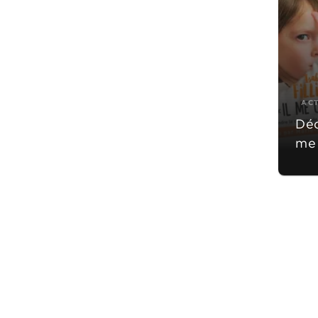
AC
Déc
me 