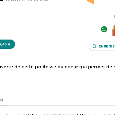
6,45 €
bookmark_border
ENREGIS
verte de cette politesse du coeur qui permet de se
IS