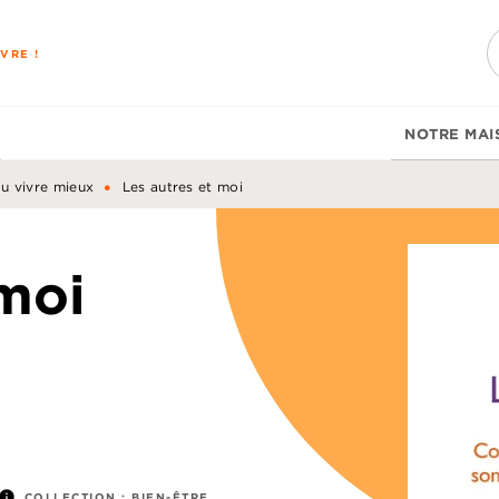
PIED DE PAGE
VRE !
NOTRE MAI
•
du vivre mieux
Les autres et moi
 moi
info
COLLECTION :
BIEN-ÊTRE