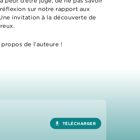
la peur d’être jugé, de ne pas savoir
 réflexion sur notre rapport aux
Une invitation à la découverte de
ureux.
 propos de l’auteure !
download
TÉLÉCHARGER