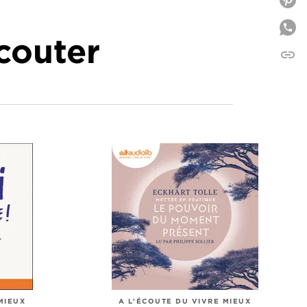
P
écouter
link
C
MIEUX
A L'ÉCOUTE DU VIVRE MIEUX