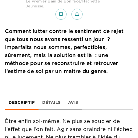
Le Premier Bain de Boniface/Hachette
Jeunesse.
bookmark_border
notifications_none_outlined
Comment lutter contre le sentiment de rejet
que tous nous avons ressenti un jour ?
Imparfaits nous sommes, perfectibles,
sûrement, mais la solution est là : une
méthode pour se reconstruire et retrouver
l’estime de soi par un maître du genre.
DESCRIPTIF
DÉTAILS
AVIS
Être enfin soi-même. Ne plus se soucier de
l’effet que l’on fait. Agir sans craindre ni l’échec
ni le jugement. Ne plus trembler à l’idée du