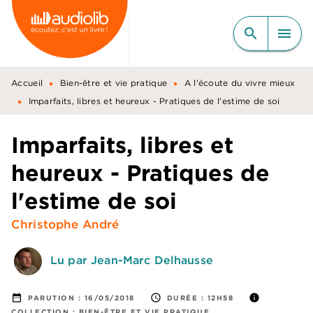
MENU
RECHERCHE
CONTENU
search
menu
PIED DE PAGE
•
•
Accueil
Bien-être et vie pratique
A l'écoute du vivre mieux
•
Imparfaits, libres et heureux - Pratiques de l'estime de soi
Imparfaits, libres et
heureux - Pratiques de
l'estime de soi
Christophe André
Lu par Jean-Marc Delhausse
date_range
access_time
info
PARUTION :
16/05/2018
DURÉE :
12H58
COLLECTION :
BIEN-ÊTRE ET VIE PRATIQUE