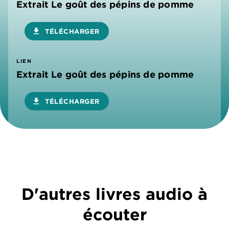
Extrait Le goût des pépins de pomme
download
TÉLÉCHARGER
LIEN
Extrait Le goût des pépins de pomme
download
TÉLÉCHARGER
D'autres livres audio à
écouter