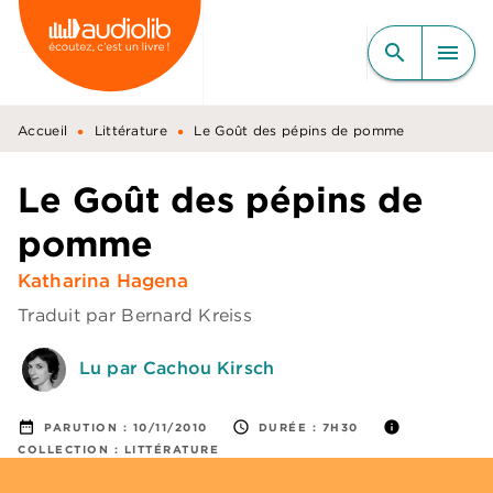
MENU
RECHERCHE
CONTENU
search
menu
PIED DE PAGE
•
•
Accueil
Littérature
Le Goût des pépins de pomme
Le Goût des pépins de
pomme
Katharina Hagena
Traduit par
Bernard Kreiss
Lu par Cachou Kirsch
date_range
access_time
info
PARUTION :
10/11/2010
DURÉE :
7H30
COLLECTION :
LITTÉRATURE