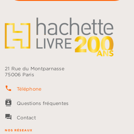
21 Rue du Montparnasse
75006 Paris
phone
Téléphone
contacts
Questions fréquentes
question_answer
Contact
NOS RÉSEAUX