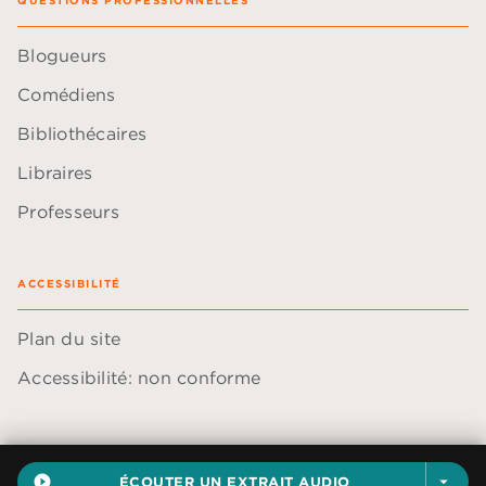
QUESTIONS PROFESSIONNELLES
Blogueurs
Comédiens
Bibliothécaires
Libraires
Professeurs
ACCESSIBILITÉ
Plan du site
Accessibilité: non conforme
play_circle_filled
ÉCOUTER UN EXTRAIT AUDIO
arrow_drop_down