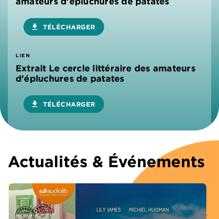
amateurs d'épluchures de patates
download
TÉLÉCHARGER
LIEN
Extrait Le cercle littéraire des amateurs
d'épluchures de patates
download
TÉLÉCHARGER
Actualités & Événements