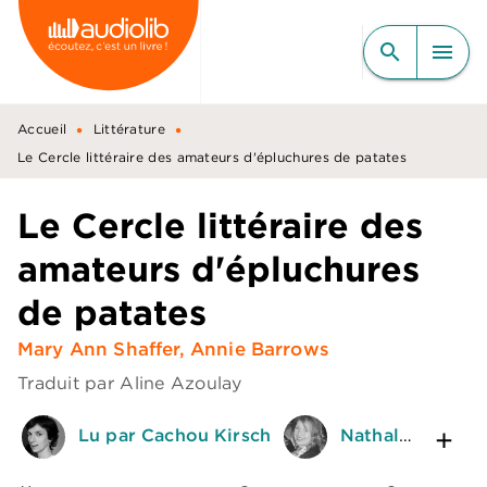
MENU
RECHERCHE
CONTENU
search
menu
PIED DE PAGE
•
•
Accueil
Littérature
Le Cercle littéraire des amateurs d'épluchures de patates
Le Cercle littéraire des
amateurs d'épluchures
de patates
Mary Ann Shaffer
,
Annie Barrows
Traduit par
Aline Azoulay
Lu par Cachou Kirsch
Nathalie Hons