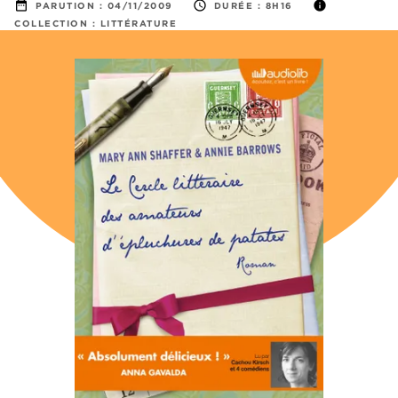
date_range
access_time
info
PARUTION :
04/11/2009
DURÉE :
8H16
COLLECTION :
LITTÉRATURE