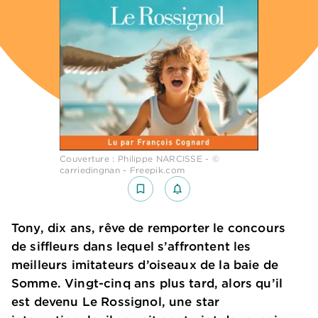
Couverture : Philippe NARCISSE - ©
carriedingnan - Freepik.com
bookmark_border
notifications_none_outlined
Tony, dix ans, rêve de remporter le concours
de siffleurs dans lequel s’affrontent les
meilleurs imitateurs d’oiseaux de la baie de
Somme. Vingt-cinq ans plus tard, alors qu’il
est devenu Le Rossignol, une star