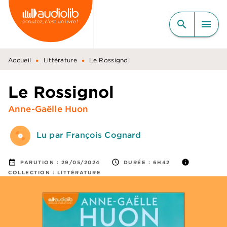
MENU
RECHERCHE
CONTENU
search
menu
PIED DE PAGE
•
•
Accueil
Littérature
Le Rossignol
Le Rossignol
Anne-Gaëlle Huon
Lu par François Cognard
date_range
access_time
info
PARUTION :
29/05/2024
DURÉE :
6H42
COLLECTION :
LITTÉRATURE