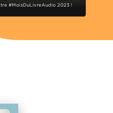
tre #MoisDuLivreAudio 2023 !