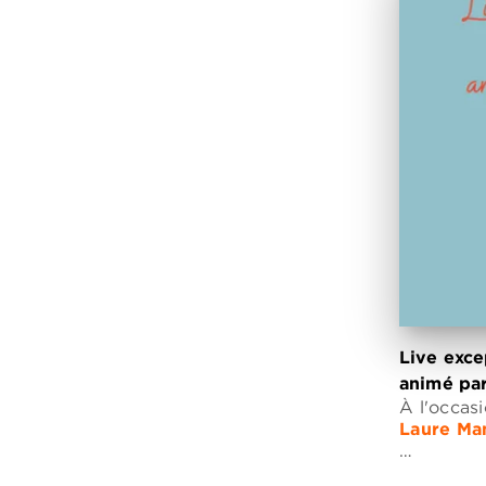
Live exc
animé pa
À l'occasi
Laure Ma
…