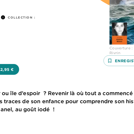
info
COLLECTION :
Couverture :
Rivrin
bookmark_border
ENREGIS
2,95 €
 ou île d’espoir ? Revenir là où tout a commencé 
les traces de son enfance pour comprendre son hi
anel, au goût iodé !