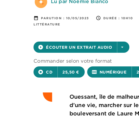
Lu par Noémie Bianco
date_range
access_time
PARUTION :
10/05/2023
DURÉE :
10H10
LITTÉRATURE
play_circle_filled
ÉCOUTER UN EXTRAIT AUDIO
arrow_drop_down
Commander selon votre format
album
CD
25,50 €
surround_sound
NUMÉRIQUE
2
Ouessant, île de malheur
d’une vie, marcher sur 
bouleversant de Laure M