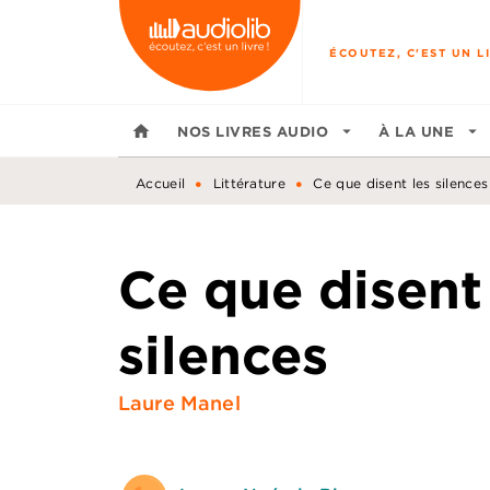
MENU
RECHERCHE
CONTENU
ÉCOUTEZ, C'EST UN LI
home
NOS LIVRES AUDIO
arrow_drop_down
À LA UNE
arrow_drop_down
•
•
Accueil
Littérature
Ce que disent les silences
Ce que disent
silences
Laure Manel