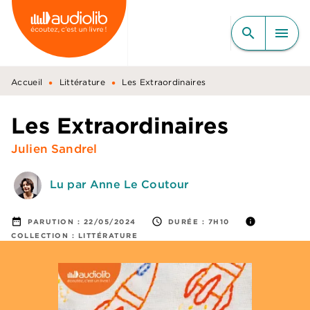
MENU
RECHERCHE
CONTENU
search
menu
PIED DE PAGE
•
•
Accueil
Littérature
Les Extraordinaires
Les Extraordinaires
Julien Sandrel
Lu par Anne Le Coutour
date_range
access_time
info
PARUTION :
22/05/2024
DURÉE :
7H10
COLLECTION :
LITTÉRATURE