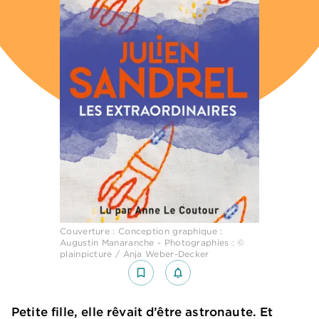
Couverture : Conception graphique :
Augustin Manaranche - Photographies : ©
plainpicture / Anja Weber-Decker
bookmark_border
notifications_none_outlined
Petite fille, elle rêvait d’être astronaute. Et