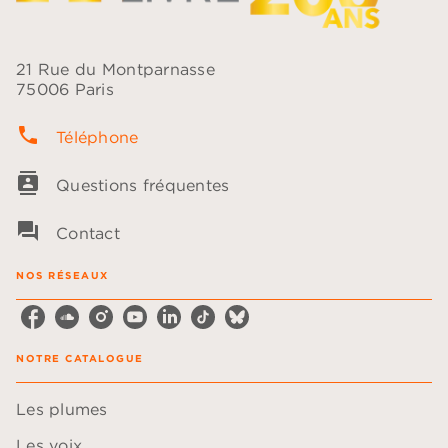
21 Rue du Montparnasse
75006 Paris
phone
Téléphone
contacts
Questions fréquentes
question_answer
Contact
NOS RÉSEAUX
NOTRE CATALOGUE
Les plumes
Les voix