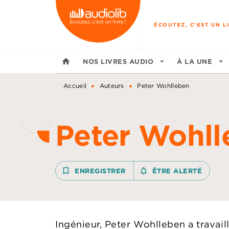
MENU
RECHERCHE
CONTENU
ÉCOUTEZ, C'EST UN LI
home
NOS LIVRES AUDIO
arrow_drop_down
À LA UNE
arrow_drop_down
•
•
Accueil
Auteurs
Peter Wohlleben
Peter Wohll
bookmark_border
ENREGISTRER
notifications_none_outline
ÊTRE ALERTÉ
Ingénieur, Peter Wohlleben a travaill