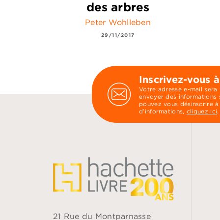
des arbres
Peter Wohlleben
29/11/2017
Inscrivez-vous à
Votre adresse e-mail sera
envoyer des informations s
pouvez vous désinscrire à
d’informations,
cliquez ici
.
21 Rue du Montparnasse