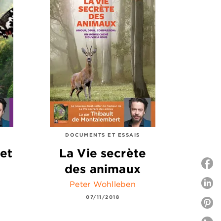
DOCUMENTS ET ESSAIS
et
La Vie secrète
des animaux
Peter Wohlleben
P
07/11/2018
P