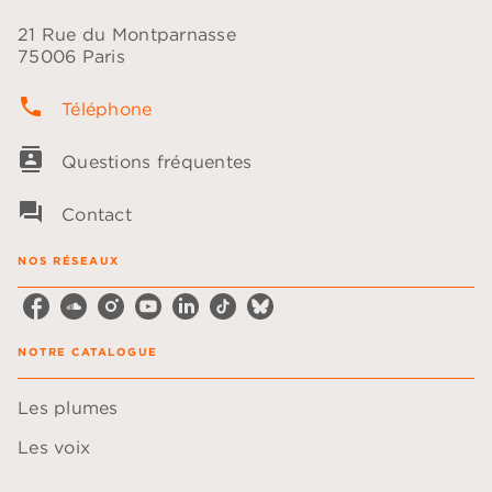
21 Rue du Montparnasse
75006 Paris
phone
Téléphone
contacts
Questions fréquentes
question_answer
Contact
NOS RÉSEAUX
NOTRE CATALOGUE
Les plumes
Les voix