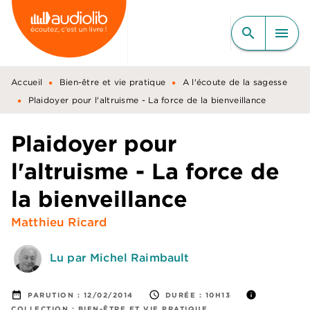
MENU
RECHERCHE
CONTENU
search
menu
PIED DE PAGE
•
•
Accueil
Bien-être et vie pratique
A l'écoute de la sagesse
•
Plaidoyer pour l'altruisme - La force de la bienveillance
Plaidoyer pour
l'altruisme - La force de
la bienveillance
Matthieu Ricard
Lu par Michel Raimbault
date_range
access_time
info
PARUTION :
12/02/2014
DURÉE :
10H13
COLLECTION :
BIEN-ÊTRE ET VIE PRATIQUE