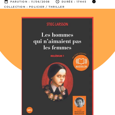
date_range
access_time
info
PARUTION :
11/06/2008
DURÉE :
17H45
COLLECTION :
POLICIER / THRILLER