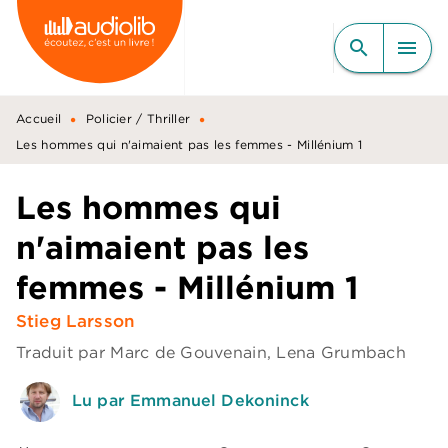
MENU
RECHERCHE
CONTENU
search
menu
PIED DE PAGE
•
•
Accueil
Policier / Thriller
Les hommes qui n'aimaient pas les femmes - Millénium 1
Les hommes qui
n'aimaient pas les
femmes - Millénium 1
Stieg Larsson
Traduit par
Marc de Gouvenain
,
Lena Grumbach
Lu par Emmanuel Dekoninck